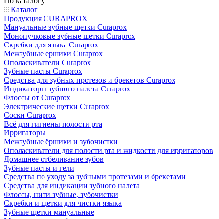
По каталогу
Каталог
Продукция CURAPROX
Мануальные зубные щетки Curaprox
Монопучковые зубные щетки Curaprox
Скребки для языка Curaprox
Межзубные ершики Curaprox
Ополаскиватели Curaprox
Зубные пасты Curaprox
Средства для зубных протезов и брекетов Curaprox
Индикаторы зубного налета Curaprox
Флоссы от Curaprox
Электрические щетки Curaprox
Соски Curaprox
Всё для гигиены полости рта
Ирригаторы
Межзубные ёршики и зубочистки
Ополаскиватели для полости рта и жидкости для ирригаторов
Домашнее отбеливание зубов
Зубные пасты и гели
Средства по уходу за зубными протезами и брекетами
Средства для индикации зубного налета
Флоссы, нити зубные, зубочистки
Скребки и щетки для чистки языка
Зубные щетки мануальные