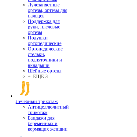
Лучезапястные
ортезы, ортезы для
пальцев
Поддержка для
руки, плечевые
ортезы
Подушки
ортопедические
Ортопедические
стельки,
подпяточники и
вкладыши
Шейные ортезы
+ ЕЩЕ 3
Лечебный трикотаж
Антицеллюлитный
трикотаж
Бандажи для
беременных и
кормящих женщин