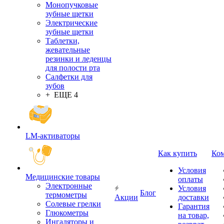
Монопучковые
зубные щетки
Электрические
зубные щетки
Таблетки,
жевательные
резинки и леденцы
для полости рта
Салфетки для
зубов
+ ЕЩЕ 4
LM-активаторы
Как купить
Ко
Условия
Медицинские товары
оплаты
Электронные
Условия
Блог
термометры
Акции
доставки
Cолевые грелки
Гарантия
Глюкометры
на товар,
Ингаляторы и