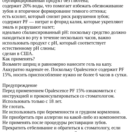
сертифицированный продукт без глютена;
содержит 20% воды, что помогает избежать обезвоживание
зубов и вторичное формирование темного оттенка;
есть ксилит, который снизит риск разрушения зубов;
содержит PF — нитрат и фторид калия, которые укрепляют
эмаль и разрушают налет;
идеально сбалансированный pH: поскольку средство должно
находиться во рту в течение нескольких часов, важно
использовать продукт с pH, который соответствует
естественному pH слюны;
сделан в США.
Как применять?
Возьмите шприц и равномерно нанесите гель на капу.
Аккуратно наденьте ее. Поскольку Opalescence содержит PF
15%, носить приспособление нужно не более 6 часов в сутки.
Предупреждение
Перед применением Opalescence PF 15% ознакомиться с
инструкцией и проконсультироваться со стоматологом.
Использовать только с 18 лет.
Не глотать.
Не использовать при беременности и грудном кормлении.
Не приобретать при аллергии на какой-либо из компонентов.
Не применять после процедуры реставрации зубов.
Прекратить отбеливание и обратиться к стоматологу, если