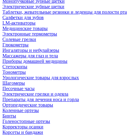
Монопучковые зубные щетки
Электрические зубные щетки
Таблетки, жевательные резинки и леденцы для полости рта
Салфетки для зубов
LM-активаторы
Медицинские товары
Электронные термометры
Cолевые грелки
Глюкометры
Ингаляторы и небулайзеры
Массажеры для глаз и тела
Приборы домашней медицины
Стетоскопы
Тонометры
Урологические товары для взрослых
Шагомеры
Песочные часы
Электрические грелки и одеяла
Препараты для лечения носа и горла
Ортопедические товары
Коленные ортезы
Бинты
Голеностопные ортезы
Корректоры осанки
Корсеты и бандажи