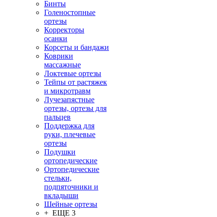
Бинты
Голеностопные
ортезы
Корректоры
осанки
Корсеты и бандажи
Коврики
массажные
Локтевые ортезы
Тейпы от растяжек
и микротравм
Лучезапястные
ортезы, ортезы для
пальцев
Поддержка для
руки, плечевые
ортезы
Подушки
ортопедические
Ортопедические
стельки,
подпяточники и
вкладыши
Шейные ортезы
+ ЕЩЕ 3