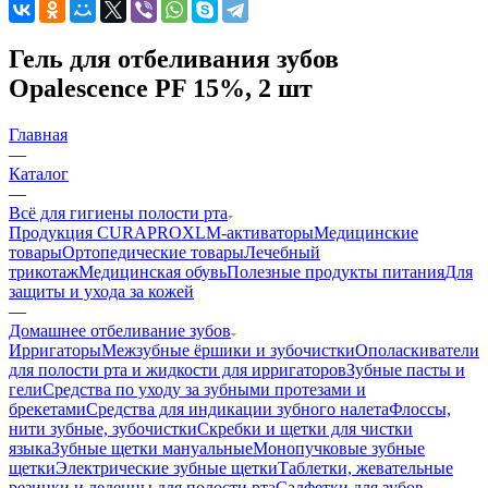
Гель для отбеливания зубов
Opalescence PF 15%, 2 шт
Главная
—
Каталог
—
Всё для гигиены полости рта
Продукция CURAPROX
LM-активаторы
Медицинские
товары
Ортопедические товары
Лечебный
трикотаж
Медицинская обувь
Полезные продукты питания
Для
защиты и ухода за кожей
—
Домашнее отбеливание зубов
Ирригаторы
Межзубные ёршики и зубочистки
Ополаскиватели
для полости рта и жидкости для ирригаторов
Зубные пасты и
гели
Средства по уходу за зубными протезами и
брекетами
Средства для индикации зубного налета
Флоссы,
нити зубные, зубочистки
Скребки и щетки для чистки
языка
Зубные щетки мануальные
Монопучковые зубные
щетки
Электрические зубные щетки
Таблетки, жевательные
резинки и леденцы для полости рта
Салфетки для зубов