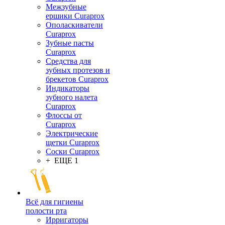
Межзубные
ершики Curaprox
Ополаскиватели
Curaprox
Зубные пасты
Curaprox
Средства для
зубных протезов и
брекетов Curaprox
Индикаторы
зубного налета
Curaprox
Флоссы от
Curaprox
Электрические
щетки Curaprox
Соски Curaprox
+ ЕЩЕ 1
Всё для гигиены
полости рта
Ирригаторы