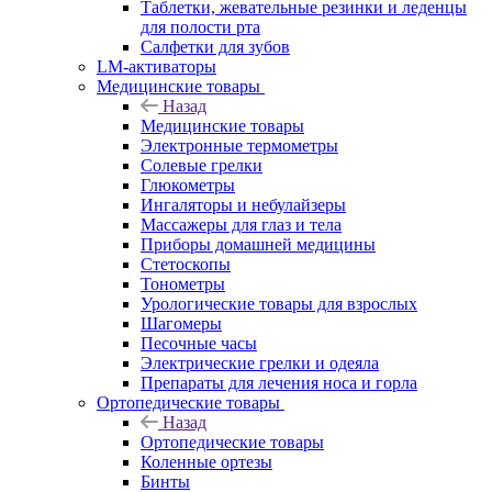
Таблетки, жевательные резинки и леденцы
для полости рта
Салфетки для зубов
LM-активаторы
Медицинские товары
Назад
Медицинские товары
Электронные термометры
Cолевые грелки
Глюкометры
Ингаляторы и небулайзеры
Массажеры для глаз и тела
Приборы домашней медицины
Стетоскопы
Тонометры
Урологические товары для взрослых
Шагомеры
Песочные часы
Электрические грелки и одеяла
Препараты для лечения носа и горла
Ортопедические товары
Назад
Ортопедические товары
Коленные ортезы
Бинты