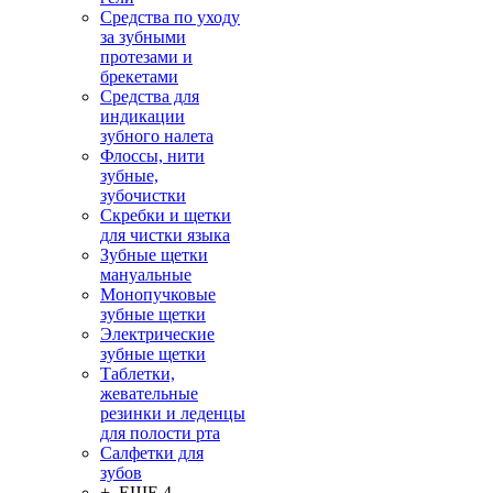
Средства по уходу
за зубными
протезами и
брекетами
Средства для
индикации
зубного налета
Флоссы, нити
зубные,
зубочистки
Скребки и щетки
для чистки языка
Зубные щетки
мануальные
Монопучковые
зубные щетки
Электрические
зубные щетки
Таблетки,
жевательные
резинки и леденцы
для полости рта
Салфетки для
зубов
+ ЕЩЕ 4