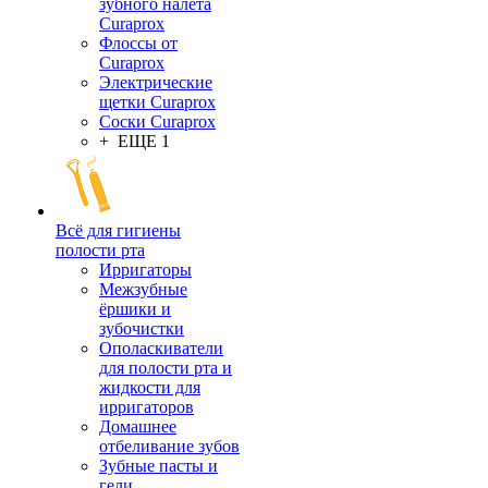
зубного налета
Curaprox
Флоссы от
Curaprox
Электрические
щетки Curaprox
Соски Curaprox
+ ЕЩЕ 1
Всё для гигиены
полости рта
Ирригаторы
Межзубные
ёршики и
зубочистки
Ополаскиватели
для полости рта и
жидкости для
ирригаторов
Домашнее
отбеливание зубов
Зубные пасты и
гели