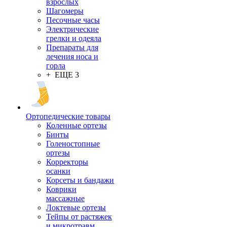
взрослых
Шагомеры
Песочные часы
Электрические
грелки и одеяла
Препараты для
лечения носа и
горла
+ ЕЩЕ 3
Ортопедические товары
Коленные ортезы
Бинты
Голеностопные
ортезы
Корректоры
осанки
Корсеты и бандажи
Коврики
массажные
Локтевые ортезы
Тейпы от растяжек
и микротравм