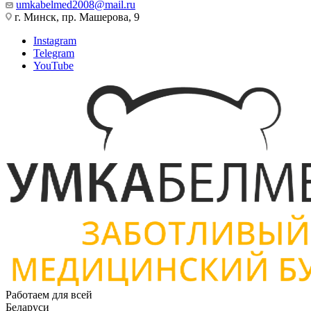
umkabelmed2008@mail.ru
г. Минск, пр. Машерова, 9
Instagram
Telegram
YouTube
Работаем для всей
Беларуси