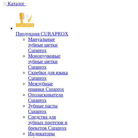
Каталог
Продукция CURAPROX
Мануальные
зубные щетки
Curaprox
Монопучковые
зубные щетки
Curaprox
Скребки для языка
Curaprox
Межзубные
ершики Curaprox
Ополаскиватели
Curaprox
Зубные пасты
Curaprox
Средства для
зубных протезов и
брекетов Curaprox
Индикаторы