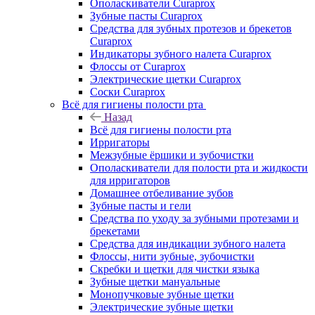
Ополаскиватели Curaprox
Зубные пасты Curaprox
Средства для зубных протезов и брекетов
Curaprox
Индикаторы зубного налета Curaprox
Флоссы от Curaprox
Электрические щетки Curaprox
Соски Curaprox
Всё для гигиены полости рта
Назад
Всё для гигиены полости рта
Ирригаторы
Межзубные ёршики и зубочистки
Ополаскиватели для полости рта и жидкости
для ирригаторов
Домашнее отбеливание зубов
Зубные пасты и гели
Средства по уходу за зубными протезами и
брекетами
Средства для индикации зубного налета
Флоссы, нити зубные, зубочистки
Скребки и щетки для чистки языка
Зубные щетки мануальные
Монопучковые зубные щетки
Электрические зубные щетки