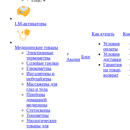
LM-активаторы
Как купить
Ко
Условия
Медицинские товары
оплаты
Электронные
Условия
Блог
термометры
Акции
доставки
Cолевые грелки
Гарантия
Глюкометры
на товар,
Ингаляторы и
возврат
небулайзеры
Массажеры для
глаз и тела
Приборы
домашней
медицины
Стетоскопы
Тонометры
Урологические
товары для