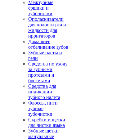
Межзубные
ёршики и
зубочистки
Ополаскиватели
для полости рта и
жидкости для
ирригаторов
Домашнее
отбеливание зубов
Зубные пасты и
гели
Средства по уходу
за зубными
протезами и
брекетами
Средства для
индикации
зубного налета
Флоссы, нити
зубные,
зубочистки
Скребки и щетки
для чистки языка
Зубные щетки
мануальные