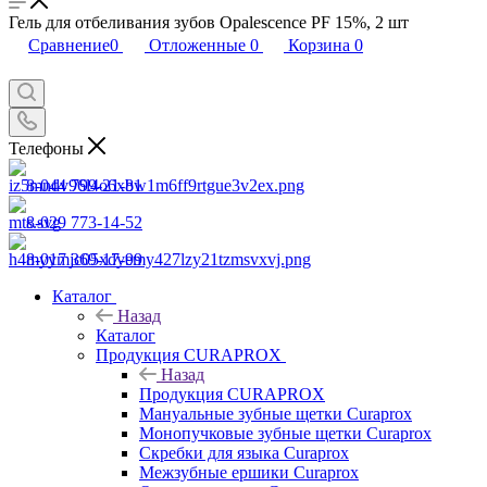
Гель для отбеливания зубов Opalescence PF 15%, 2 шт
Сравнение
0
Отложенные
0
Корзина
0
Телефоны
8-044 799-21-81
8-029 773-14-52
8-017 369-17-99
Каталог
Назад
Каталог
Продукция CURAPROX
Назад
Продукция CURAPROX
Мануальные зубные щетки Curaprox
Монопучковые зубные щетки Curaprox
Скребки для языка Curaprox
Межзубные ершики Curaprox