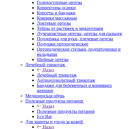
Голеностопные ортезы
Корректоры осанки
Корсеты и бандажи
Коврики массажные
Локтевые ортезы
Тейпы от растяжек и микротравм
Лучезапястные ортезы, ортезы для пальцев
Поддержка для руки, плечевые ортезы
Подушки ортопедические
Ортопедические стельки, подпяточники и
вкладыши
Шейные ортезы
Лечебный трикотаж
Назад
Лечебный трикотаж
Антицеллюлитный трикотаж
Бандажи для беременных и кормящих
женщин
Медицинская обувь
Полезные продукты питания
Назад
Полезные продукты питания
Eco Bar
Для защиты и ухода за кожей
Назад