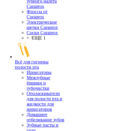
зубного налета
Curaprox
Флоссы от
Curaprox
Электрические
щетки Curaprox
Соски Curaprox
+ ЕЩЕ 1
Всё для гигиены
полости рта
Ирригаторы
Межзубные
ёршики и
зубочистки
Ополаскиватели
для полости рта и
жидкости для
ирригаторов
Домашнее
отбеливание зубов
Зубные пасты и
гели