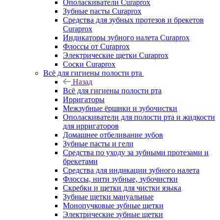
Ополаскиватели Curaprox
Зубные пасты Curaprox
Средства для зубных протезов и брекетов
Curaprox
Индикаторы зубного налета Curaprox
Флоссы от Curaprox
Электрические щетки Curaprox
Соски Curaprox
Всё для гигиены полости рта
Назад
Всё для гигиены полости рта
Ирригаторы
Межзубные ёршики и зубочистки
Ополаскиватели для полости рта и жидкости
для ирригаторов
Домашнее отбеливание зубов
Зубные пасты и гели
Средства по уходу за зубными протезами и
брекетами
Средства для индикации зубного налета
Флоссы, нити зубные, зубочистки
Скребки и щетки для чистки языка
Зубные щетки мануальные
Монопучковые зубные щетки
Электрические зубные щетки