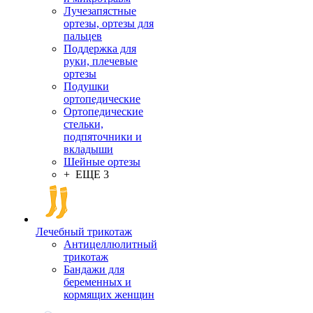
Лучезапястные
ортезы, ортезы для
пальцев
Поддержка для
руки, плечевые
ортезы
Подушки
ортопедические
Ортопедические
стельки,
подпяточники и
вкладыши
Шейные ортезы
+ ЕЩЕ 3
Лечебный трикотаж
Антицеллюлитный
трикотаж
Бандажи для
беременных и
кормящих женщин