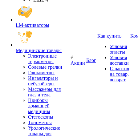
LM-активаторы
Как купить
Ко
Условия
Медицинские товары
оплаты
Электронные
Условия
Блог
термометры
Акции
доставки
Cолевые грелки
Гарантия
Глюкометры
на товар,
Ингаляторы и
возврат
небулайзеры
Массажеры для
глаз и тела
Приборы
домашней
медицины
Стетоскопы
Тонометры
Урологические
товары для