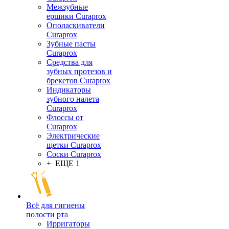
Межзубные
ершики Curaprox
Ополаскиватели
Curaprox
Зубные пасты
Curaprox
Средства для
зубных протезов и
брекетов Curaprox
Индикаторы
зубного налета
Curaprox
Флоссы от
Curaprox
Электрические
щетки Curaprox
Соски Curaprox
+ ЕЩЕ 1
Всё для гигиены
полости рта
Ирригаторы