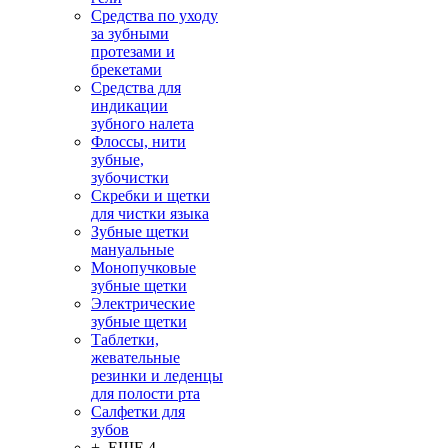
Средства по уходу
за зубными
протезами и
брекетами
Средства для
индикации
зубного налета
Флоссы, нити
зубные,
зубочистки
Скребки и щетки
для чистки языка
Зубные щетки
мануальные
Монопучковые
зубные щетки
Электрические
зубные щетки
Таблетки,
жевательные
резинки и леденцы
для полости рта
Салфетки для
зубов
+ ЕЩЕ 4