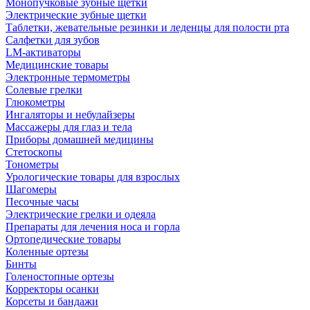
Монопучковые зубные щетки
Электрические зубные щетки
Таблетки, жевательные резинки и леденцы для полости рта
Салфетки для зубов
LM-активаторы
Медицинские товары
Электронные термометры
Cолевые грелки
Глюкометры
Ингаляторы и небулайзеры
Массажеры для глаз и тела
Приборы домашней медицины
Стетоскопы
Тонометры
Урологические товары для взрослых
Шагомеры
Песочные часы
Электрические грелки и одеяла
Препараты для лечения носа и горла
Ортопедические товары
Коленные ортезы
Бинты
Голеностопные ортезы
Корректоры осанки
Корсеты и бандажи