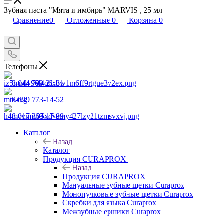
Зубная паста "Мята и имбирь" MARVIS , 25 мл
Сравнение
0
Отложенные
0
Корзина
0
Телефоны
8-044 799-21-81
8-029 773-14-52
8-017 369-17-99
Каталог
Назад
Каталог
Продукция CURAPROX
Назад
Продукция CURAPROX
Мануальные зубные щетки Curaprox
Монопучковые зубные щетки Curaprox
Скребки для языка Curaprox
Межзубные ершики Curaprox