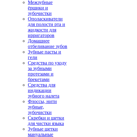
Межзубные
ёршики и
зубочистки
Ополаскиватели
для полости рта и
жидкости для
ирригаторов
Домашнее
отбеливание зубов
Зубные пасты и
гели
Средства по уходу
за зубными
протезами и
брекетами
Средства для
индикации
зубного налета
Флоссы, нити
зубные,
зубочистки
Скребки и щетки
для чистки языка
Зубные щетки
мануальные