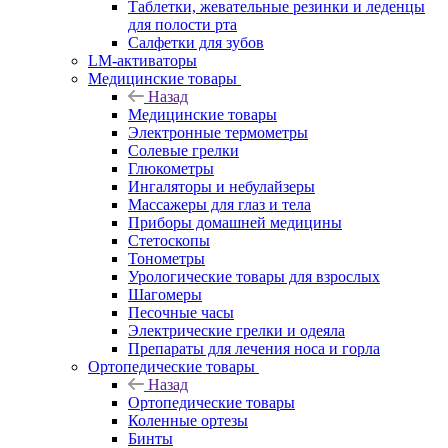
Таблетки, жевательные резинки и леденцы
для полости рта
Салфетки для зубов
LM-активаторы
Медицинские товары
Назад
Медицинские товары
Электронные термометры
Cолевые грелки
Глюкометры
Ингаляторы и небулайзеры
Массажеры для глаз и тела
Приборы домашней медицины
Стетоскопы
Тонометры
Урологические товары для взрослых
Шагомеры
Песочные часы
Электрические грелки и одеяла
Препараты для лечения носа и горла
Ортопедические товары
Назад
Ортопедические товары
Коленные ортезы
Бинты