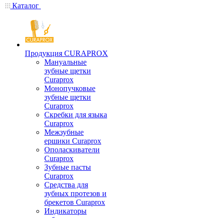
Каталог
Продукция CURAPROX
Мануальные
зубные щетки
Curaprox
Монопучковые
зубные щетки
Curaprox
Скребки для языка
Curaprox
Межзубные
ершики Curaprox
Ополаскиватели
Curaprox
Зубные пасты
Curaprox
Средства для
зубных протезов и
брекетов Curaprox
Индикаторы