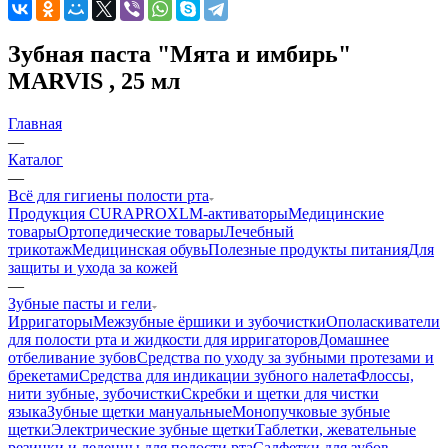
Зубная паста "Мята и имбирь"
MARVIS , 25 мл
Главная
—
Каталог
—
Всё для гигиены полости рта
Продукция CURAPROX
LM-активаторы
Медицинские
товары
Ортопедические товары
Лечебный
трикотаж
Медицинская обувь
Полезные продукты питания
Для
защиты и ухода за кожей
—
Зубные пасты и гели
Ирригаторы
Межзубные ёршики и зубочистки
Ополаскиватели
для полости рта и жидкости для ирригаторов
Домашнее
отбеливание зубов
Средства по уходу за зубными протезами и
брекетами
Средства для индикации зубного налета
Флоссы,
нити зубные, зубочистки
Скребки и щетки для чистки
языка
Зубные щетки мануальные
Монопучковые зубные
щетки
Электрические зубные щетки
Таблетки, жевательные
резинки и леденцы для полости рта
Салфетки для зубов