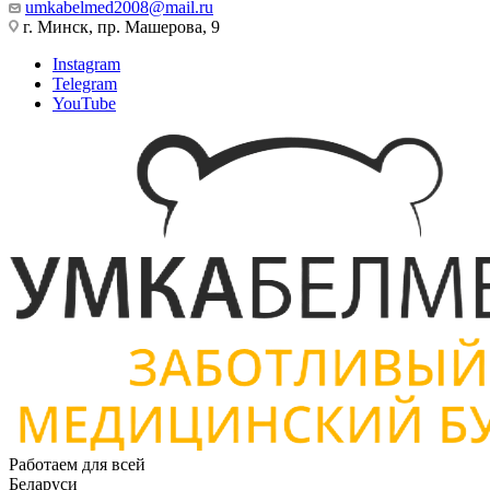
umkabelmed2008@mail.ru
г. Минск, пр. Машерова, 9
Instagram
Telegram
YouTube
Работаем для всей
Беларуси