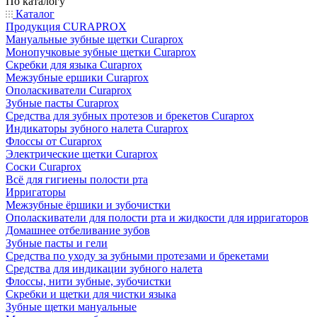
По каталогу
Каталог
Продукция CURAPROX
Мануальные зубные щетки Curaprox
Монопучковые зубные щетки Curaprox
Скребки для языка Curaprox
Межзубные ершики Curaprox
Ополаскиватели Curaprox
Зубные пасты Curaprox
Средства для зубных протезов и брекетов Curaprox
Индикаторы зубного налета Curaprox
Флоссы от Curaprox
Электрические щетки Curaprox
Соски Curaprox
Всё для гигиены полости рта
Ирригаторы
Межзубные ёршики и зубочистки
Ополаскиватели для полости рта и жидкости для ирригаторов
Домашнее отбеливание зубов
Зубные пасты и гели
Средства по уходу за зубными протезами и брекетами
Средства для индикации зубного налета
Флоссы, нити зубные, зубочистки
Скребки и щетки для чистки языка
Зубные щетки мануальные