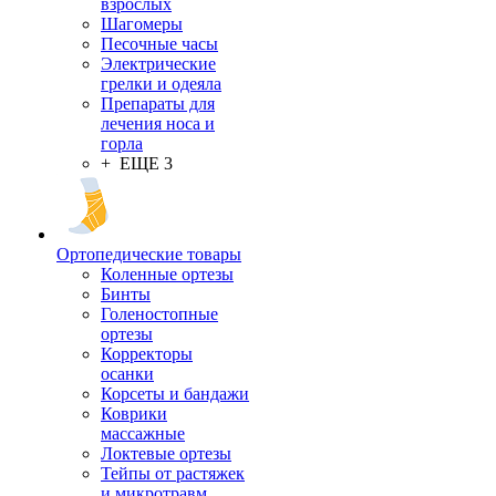
взрослых
Шагомеры
Песочные часы
Электрические
грелки и одеяла
Препараты для
лечения носа и
горла
+ ЕЩЕ 3
Ортопедические товары
Коленные ортезы
Бинты
Голеностопные
ортезы
Корректоры
осанки
Корсеты и бандажи
Коврики
массажные
Локтевые ортезы
Тейпы от растяжек
и микротравм