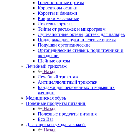
Голеностопные ортезы
Корректоры осанки
Корсеты и бандажи
Коврики массажные
Локтевые ортезы
Тейпы от растяжек и микротравм
Лучезапястные ортезы, ортезы для пальцев
Поддержка для руки, плечевые ортезы
Подушки ортопедические
Ортопедические стельки, подпяточники и
вкладыши
Шейные ортезы
Лечебный трикотаж
Назад
Лечебный трикотаж
Антицеллюлитный трикотаж
Бандажи для беременных и кормящих
женщин
Медицинская обувь
Полезные продукты питания
Назад
Полезные продукты питания
Eco Bar
Для защиты и ухода за кожей
Назад