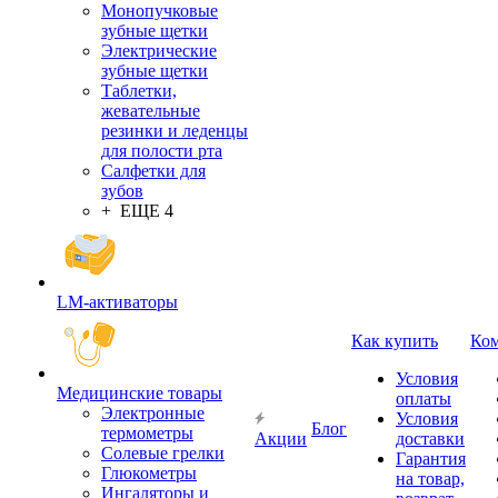
Монопучковые
зубные щетки
Электрические
зубные щетки
Таблетки,
жевательные
резинки и леденцы
для полости рта
Салфетки для
зубов
+ ЕЩЕ 4
LM-активаторы
Как купить
Ко
Условия
Медицинские товары
оплаты
Электронные
Условия
Блог
термометры
Акции
доставки
Cолевые грелки
Гарантия
Глюкометры
на товар,
Ингаляторы и