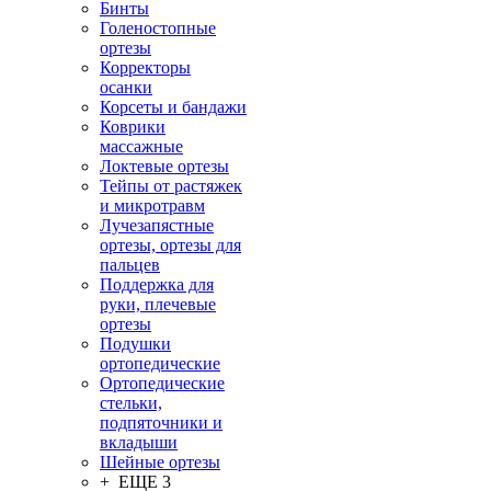
Бинты
Голеностопные
ортезы
Корректоры
осанки
Корсеты и бандажи
Коврики
массажные
Локтевые ортезы
Тейпы от растяжек
и микротравм
Лучезапястные
ортезы, ортезы для
пальцев
Поддержка для
руки, плечевые
ортезы
Подушки
ортопедические
Ортопедические
стельки,
подпяточники и
вкладыши
Шейные ортезы
+ ЕЩЕ 3