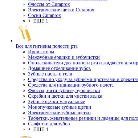
Флоссы от Curaprox
Электрические щетки Curaprox
Соски Curaprox
+ ЕЩЕ 1
Всё для гигиены полости рта
Ирригаторы
Межзубные ёршики и зубочистки
Ополаскиватели для полости рта и жидкости для и
Домашнее отбеливание зубов
Зубные пасты и гели
Средства по уходу за зубными протезами и брекет
Средства для индикации зубного налета
Флоссы, нити зубные, зубочистки
Скребки и щетки для чистки языка
Зубные щетки мануальные
Монопучковые зубные щетки
Электрические зубные щетки
Таблетки, жевательные резинки и леденцы для пол
Салфетки для зубов
+ ЕЩЕ 4