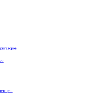
рригаторов
ами
ости рта