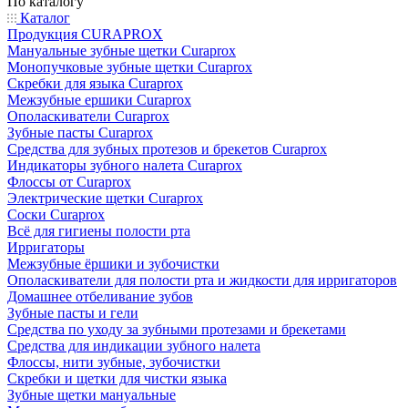
По каталогу
Каталог
Продукция CURAPROX
Мануальные зубные щетки Curaprox
Монопучковые зубные щетки Curaprox
Скребки для языка Curaprox
Межзубные ершики Curaprox
Ополаскиватели Curaprox
Зубные пасты Curaprox
Средства для зубных протезов и брекетов Curaprox
Индикаторы зубного налета Curaprox
Флоссы от Curaprox
Электрические щетки Curaprox
Соски Curaprox
Всё для гигиены полости рта
Ирригаторы
Межзубные ёршики и зубочистки
Ополаскиватели для полости рта и жидкости для ирригаторов
Домашнее отбеливание зубов
Зубные пасты и гели
Средства по уходу за зубными протезами и брекетами
Средства для индикации зубного налета
Флоссы, нити зубные, зубочистки
Скребки и щетки для чистки языка
Зубные щетки мануальные