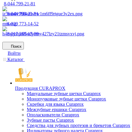
8-044 799-21-81
8-044 799-21-81
8-029 773-14-52
8-017 369-17-99
Поиск
Войти
Каталог
Продукция CURAPROX
Мануальные зубные щетки Curaprox
Монопучковые зубные щетки Curaprox
Скребки для языка Curaprox
Межзубные ершики Curaprox
Ополаскиватели Curaprox
Зубные пасты Curaprox
Средства для зубных протезов и брекетов Curaprox
Индикаторы зубного налета Curaprox