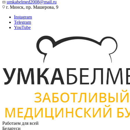
umkabelmed2008@mail.ru
г. Минск, пр. Машерова, 9
Instagram
Telegram
YouTube
Работаем для всей
Беларуси