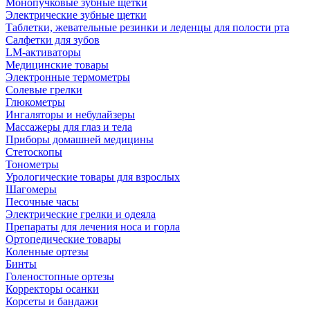
Монопучковые зубные щетки
Электрические зубные щетки
Таблетки, жевательные резинки и леденцы для полости рта
Салфетки для зубов
LM-активаторы
Медицинские товары
Электронные термометры
Cолевые грелки
Глюкометры
Ингаляторы и небулайзеры
Массажеры для глаз и тела
Приборы домашней медицины
Стетоскопы
Тонометры
Урологические товары для взрослых
Шагомеры
Песочные часы
Электрические грелки и одеяла
Препараты для лечения носа и горла
Ортопедические товары
Коленные ортезы
Бинты
Голеностопные ортезы
Корректоры осанки
Корсеты и бандажи