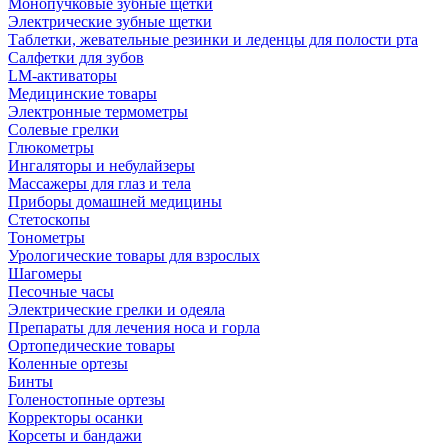
Монопучковые зубные щетки
Электрические зубные щетки
Таблетки, жевательные резинки и леденцы для полости рта
Салфетки для зубов
LM-активаторы
Медицинские товары
Электронные термометры
Cолевые грелки
Глюкометры
Ингаляторы и небулайзеры
Массажеры для глаз и тела
Приборы домашней медицины
Стетоскопы
Тонометры
Урологические товары для взрослых
Шагомеры
Песочные часы
Электрические грелки и одеяла
Препараты для лечения носа и горла
Ортопедические товары
Коленные ортезы
Бинты
Голеностопные ортезы
Корректоры осанки
Корсеты и бандажи