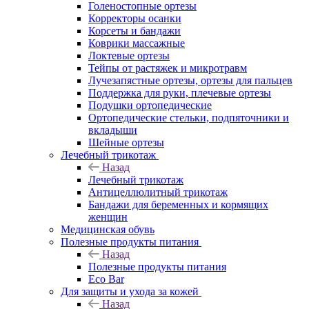
Голеностопные ортезы
Корректоры осанки
Корсеты и бандажи
Коврики массажные
Локтевые ортезы
Тейпы от растяжек и микротравм
Лучезапястные ортезы, ортезы для пальцев
Поддержка для руки, плечевые ортезы
Подушки ортопедические
Ортопедические стельки, подпяточники и
вкладыши
Шейные ортезы
Лечебный трикотаж
Назад
Лечебный трикотаж
Антицеллюлитный трикотаж
Бандажи для беременных и кормящих
женщин
Медицинская обувь
Полезные продукты питания
Назад
Полезные продукты питания
Eco Bar
Для защиты и ухода за кожей
Назад