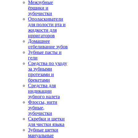
Межзубные
ёршики и
зубочистки
Ополаскиватели
для полости рта и
жидкости для
ирригаторов
Домашнее
отбеливание зубов
Зубные пасты и
гели
Средства по уходу
за зубными
протезами и
брекетами
Средства для
индикации
зубного налета
Флоссы, нити
зубные,
зубочистки
Скребки и щетки
для чистки языка
Зубные щетки
мануальные