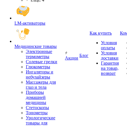
LM-активаторы
Как купить
Ко
Условия
Медицинские товары
оплаты
Электронные
Условия
Блог
термометры
Акции
доставки
Cолевые грелки
Гарантия
Глюкометры
на товар,
Ингаляторы и
возврат
небулайзеры
Массажеры для
глаз и тела
Приборы
домашней
медицины
Стетоскопы
Тонометры
Урологические
товары для