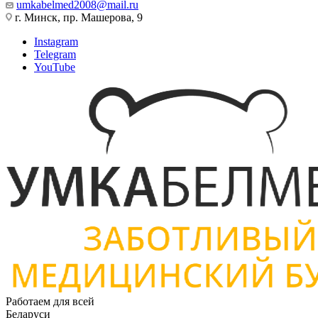
umkabelmed2008@mail.ru
г. Минск, пр. Машерова, 9
Instagram
Telegram
YouTube
Работаем для всей
Беларуси