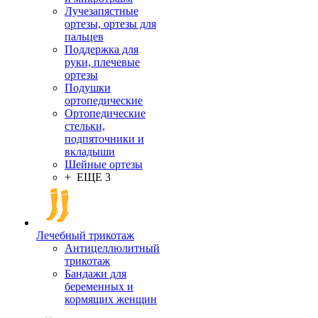
Лучезапястные
ортезы, ортезы для
пальцев
Поддержка для
руки, плечевые
ортезы
Подушки
ортопедические
Ортопедические
стельки,
подпяточники и
вкладыши
Шейные ортезы
+ ЕЩЕ 3
Лечебный трикотаж
Антицеллюлитный
трикотаж
Бандажи для
беременных и
кормящих женщин