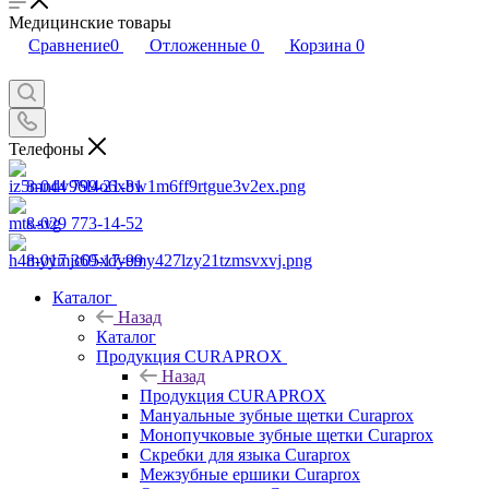
Медицинские товары
Сравнение
0
Отложенные
0
Корзина
0
Телефоны
8-044 799-21-81
8-029 773-14-52
8-017 369-17-99
Каталог
Назад
Каталог
Продукция CURAPROX
Назад
Продукция CURAPROX
Мануальные зубные щетки Curaprox
Монопучковые зубные щетки Curaprox
Скребки для языка Curaprox
Межзубные ершики Curaprox