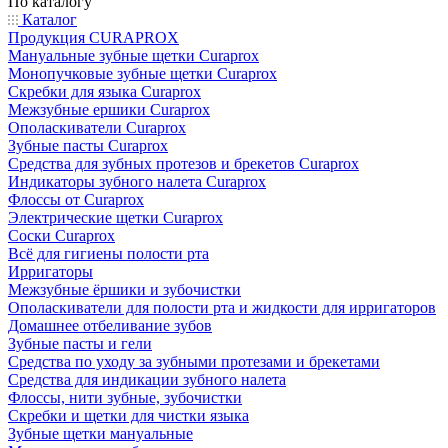
По каталогу
Каталог
Продукция CURAPROX
Мануальные зубные щетки Curaprox
Монопучковые зубные щетки Curaprox
Скребки для языка Curaprox
Межзубные ершики Curaprox
Ополаскиватели Curaprox
Зубные пасты Curaprox
Средства для зубных протезов и брекетов Curaprox
Индикаторы зубного налета Curaprox
Флоссы от Curaprox
Электрические щетки Curaprox
Соски Curaprox
Всё для гигиены полости рта
Ирригаторы
Межзубные ёршики и зубочистки
Ополаскиватели для полости рта и жидкости для ирригаторов
Домашнее отбеливание зубов
Зубные пасты и гели
Средства по уходу за зубными протезами и брекетами
Средства для индикации зубного налета
Флоссы, нити зубные, зубочистки
Скребки и щетки для чистки языка
Зубные щетки мануальные