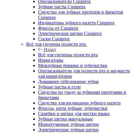
Ополаскиватели Curaprox
Зубные пасты Curaprox
Средства для зубных протезов и брекетов
Curaprox
Индикаторы зубного налета Curaprox
Флоссы от Curaprox
Электрические щетки Curaprox
Соски Curaprox
Всё для гигиены полости рта
Назад
Всё для гигиены полости рта
Ирригаторы
Межзубные ёршики и зубочистки
Ополаскиватели для полости рта и жидкости
для ирригаторов
Домашнее отбеливание зубов
Зубные пасты и гели
Средства по уходу за зубными протезами и
брекетами
Средства для индикации зубного налета
Флоссы, нити зубные, зубочистки
Скребки и щетки для чистки языка
Зубные щетки мануальные
Монопучковые зубные щетки
Электрические зубные щетки