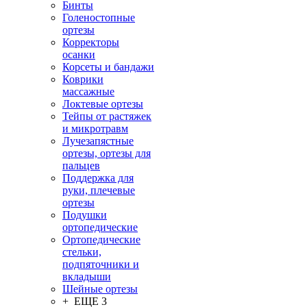
Бинты
Голеностопные
ортезы
Корректоры
осанки
Корсеты и бандажи
Коврики
массажные
Локтевые ортезы
Тейпы от растяжек
и микротравм
Лучезапястные
ортезы, ортезы для
пальцев
Поддержка для
руки, плечевые
ортезы
Подушки
ортопедические
Ортопедические
стельки,
подпяточники и
вкладыши
Шейные ортезы
+ ЕЩЕ 3