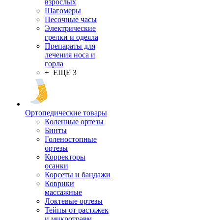
взрослых
Шагомеры
Песочные часы
Электрические
грелки и одеяла
Препараты для
лечения носа и
горла
+ ЕЩЕ 3
Ортопедические товары
Коленные ортезы
Бинты
Голеностопные
ортезы
Корректоры
осанки
Корсеты и бандажи
Коврики
массажные
Локтевые ортезы
Тейпы от растяжек
и микротравм