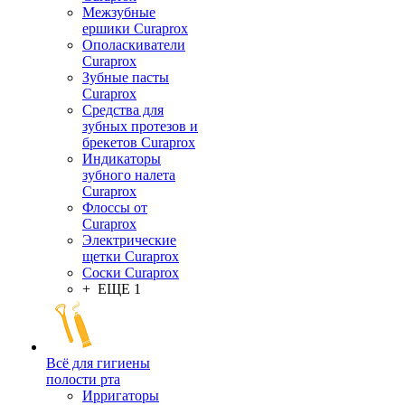
Межзубные
ершики Curaprox
Ополаскиватели
Curaprox
Зубные пасты
Curaprox
Средства для
зубных протезов и
брекетов Curaprox
Индикаторы
зубного налета
Curaprox
Флоссы от
Curaprox
Электрические
щетки Curaprox
Соски Curaprox
+ ЕЩЕ 1
Всё для гигиены
полости рта
Ирригаторы