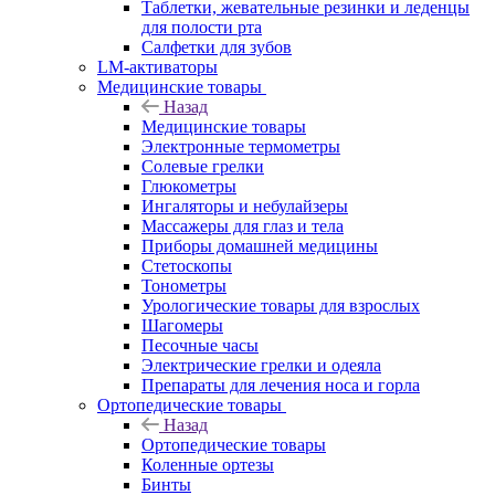
Таблетки, жевательные резинки и леденцы
для полости рта
Салфетки для зубов
LM-активаторы
Медицинские товары
Назад
Медицинские товары
Электронные термометры
Cолевые грелки
Глюкометры
Ингаляторы и небулайзеры
Массажеры для глаз и тела
Приборы домашней медицины
Стетоскопы
Тонометры
Урологические товары для взрослых
Шагомеры
Песочные часы
Электрические грелки и одеяла
Препараты для лечения носа и горла
Ортопедические товары
Назад
Ортопедические товары
Коленные ортезы
Бинты