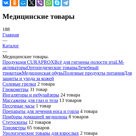
Медицинские товары
188
Главная
—
Каталог
—
Медицинские товары
Продукция CURAPROX
Всё для гигиены полости рта
LM-
активаторы
Ортопедические товары
Лечебный
трикотаж
Медицинская обувь
Полезные продукты питания
Для
защиты и ухода за кожей
Cолевые грелки
2 товара
Глюкометры
31 товар
Ингаляторы и небулайзеры
24 товара
Массажеры для глаз и тела
13 товаров
Песочные часы
1 товар
Препараты для лечения носа и горла
4 товара
Приборы домашней медицины
8 товаров
Стетоскопы
12 товаров
Тонометры
65 товаров
Урологические товары для взрослых
2 товара