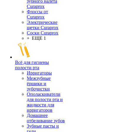
зубного налета
Curaprox
Флоссы от
Curaprox
Электрические
щетки Curaprox
Соски Curaprox
+ ЕЩЕ 1
Всё для гигиены
полости рта
Ирригаторы
Межзубные
ёршики и
зубочистки
Ополаскиватели
для полости рта и
жидкости для
ирригаторов
Домашнее
отбеливание зубов
Зубные пасты и
гели