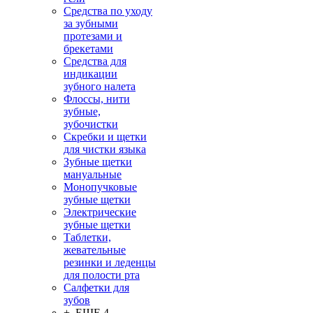
Средства по уходу
за зубными
протезами и
брекетами
Средства для
индикации
зубного налета
Флоссы, нити
зубные,
зубочистки
Скребки и щетки
для чистки языка
Зубные щетки
мануальные
Монопучковые
зубные щетки
Электрические
зубные щетки
Таблетки,
жевательные
резинки и леденцы
для полости рта
Салфетки для
зубов
+ ЕЩЕ 4