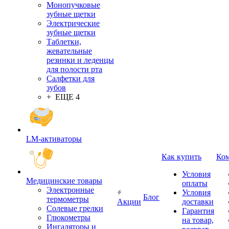
Монопучковые
зубные щетки
Электрические
зубные щетки
Таблетки,
жевательные
резинки и леденцы
для полости рта
Салфетки для
зубов
+ ЕЩЕ 4
LM-активаторы
Как купить
Ко
Условия
Медицинские товары
оплаты
Электронные
Условия
Блог
термометры
Акции
доставки
Cолевые грелки
Гарантия
Глюкометры
на товар,
Ингаляторы и