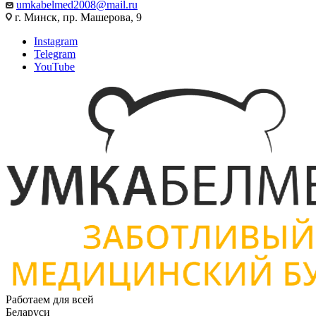
umkabelmed2008@mail.ru
г. Минск, пр. Машерова, 9
Instagram
Telegram
YouTube
Работаем для всей
Беларуси