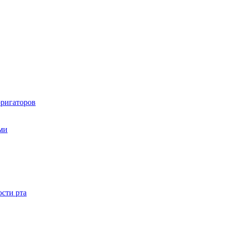
рригаторов
ами
ости рта