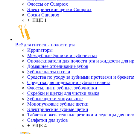
Флоссы от Curaprox
Электрические щетки Curaprox
Соски Curaprox
+ ЕЩЕ 1
Всё для гигиены полости рта
Ирригаторы
Межзубные ёршики и зубочистки
Ополаскиватели для полости рта и жидкости для и
Домашнее отбеливание зубов
Зубные пасты и гели
Средства по уходу за зубными протезами и брекет
Средства для индикации зубного налета
Флоссы, нити зубные, зубочистки
Скребки и щетки для чистки языка
Зубные щетки мануальные
Монопучковые зубные щетки
Электрические зубные щетки
Таблетки, жевательные резинки и леденцы для пол
Салфетки для зубов
+ ЕЩЕ 4