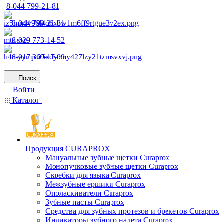
8-044 799-21-81
8-044 799-21-81
8-029 773-14-52
8-017 369-17-99
Поиск
Войти
Каталог
Продукция CURAPROX
Мануальные зубные щетки Curaprox
Монопучковые зубные щетки Curaprox
Скребки для языка Curaprox
Межзубные ершики Curaprox
Ополаскиватели Curaprox
Зубные пасты Curaprox
Средства для зубных протезов и брекетов Curaprox
Индикаторы зубного налета Curaprox