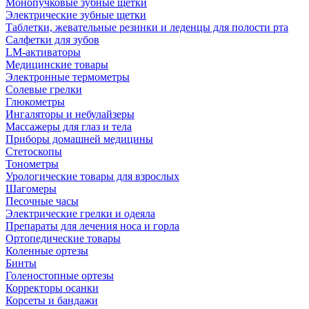
Монопучковые зубные щетки
Электрические зубные щетки
Таблетки, жевательные резинки и леденцы для полости рта
Салфетки для зубов
LM-активаторы
Медицинские товары
Электронные термометры
Cолевые грелки
Глюкометры
Ингаляторы и небулайзеры
Массажеры для глаз и тела
Приборы домашней медицины
Стетоскопы
Тонометры
Урологические товары для взрослых
Шагомеры
Песочные часы
Электрические грелки и одеяла
Препараты для лечения носа и горла
Ортопедические товары
Коленные ортезы
Бинты
Голеностопные ортезы
Корректоры осанки
Корсеты и бандажи