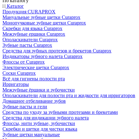
По каталогу
Каталог
Продукция CURAPROX
Мануальные зубные щетки Curaprox
Монопучковые зубные щетки Curaprox
Скребки для языка Curaprox
Межзубные ершики Curaprox
Ополаскиватели Curaprox
Зубные пасты Curaprox
Средства для зубных протезов и брекетов Curaprox
Индикаторы зубного налета Curaprox
Флоссы от Curaprox
Электрические щетки Curaprox
Соски Curaprox
Всё для гигиены полости рта
Ирригаторы
Межзубные ёршики и зубочистки
Ополаскиватели для полости рта и жидкости для ирригаторов
Домашнее отбеливание зубов
Зубные пасты и гели
Средства по уходу за зубными протезами и брекетами
Средства для индикации зубного налета
Флоссы, нити зубные, зубочистки
Скребки и щетки для чистки языка
Зубные щетки мануальные