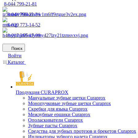
8-044 799-21-81
8-044 799-21-81
8-029 773-14-52
8-017 369-17-99
Поиск
Войти
Каталог
Продукция CURAPROX
Мануальные зубные щетки Curaprox
Монопучковые зубные щетки Curaprox
Скребки для языка Curaprox
Межзубные ершики Curaprox
Ополаскиватели Curaprox
Зубные пасты Curaprox
Средства для зубных протезов и брекетов Curaprox
Индикаторы зубного налета Curaprox