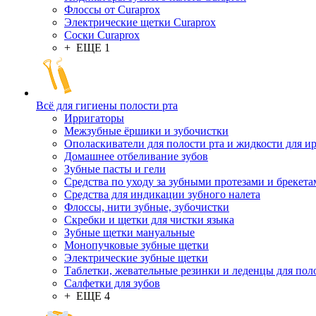
Флоссы от Curaprox
Электрические щетки Curaprox
Соски Curaprox
+ ЕЩЕ 1
Всё для гигиены полости рта
Ирригаторы
Межзубные ёршики и зубочистки
Ополаскиватели для полости рта и жидкости для и
Домашнее отбеливание зубов
Зубные пасты и гели
Средства по уходу за зубными протезами и брекет
Средства для индикации зубного налета
Флоссы, нити зубные, зубочистки
Скребки и щетки для чистки языка
Зубные щетки мануальные
Монопучковые зубные щетки
Электрические зубные щетки
Таблетки, жевательные резинки и леденцы для пол
Салфетки для зубов
+ ЕЩЕ 4