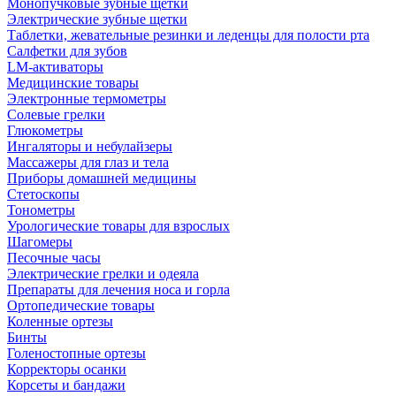
Монопучковые зубные щетки
Электрические зубные щетки
Таблетки, жевательные резинки и леденцы для полости рта
Салфетки для зубов
LM-активаторы
Медицинские товары
Электронные термометры
Cолевые грелки
Глюкометры
Ингаляторы и небулайзеры
Массажеры для глаз и тела
Приборы домашней медицины
Стетоскопы
Тонометры
Урологические товары для взрослых
Шагомеры
Песочные часы
Электрические грелки и одеяла
Препараты для лечения носа и горла
Ортопедические товары
Коленные ортезы
Бинты
Голеностопные ортезы
Корректоры осанки
Корсеты и бандажи