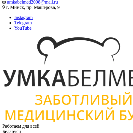
umkabelmed2008@mail.ru
г. Минск, пр. Машерова, 9
Instagram
Telegram
YouTube
Работаем для всей
Беларуси