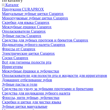
По каталогу
Каталог
Продукция CURAPROX
Мануальные зубные щетки Curaprox
Монопучковые зубные щетки Curaprox
Скребки для языка Curaprox
Межзубные ершики Curaprox
Ополаскиватели Curaprox
Зубные пасты Curaprox
Средства для зубных протезов и брекетов Curaprox
Индикаторы зубного налета Curaprox
Флоссы от Curaprox
Электрические щетки Curaprox
Соски Curaprox
Всё для гигиены полости рта
Ирригаторы
Межзубные ёршики и зубочистки
Ополаскиватели для полости рта и жидкости для ирригаторов
Домашнее отбеливание зубов
Зубные пасты и гели
Средства по уходу за зубными протезами и брекетами
Средства для индикации зубного налета
Флоссы, нити зубные, зубочистки
Скребки и щетки для чистки языка
Зубные щетки мануальные