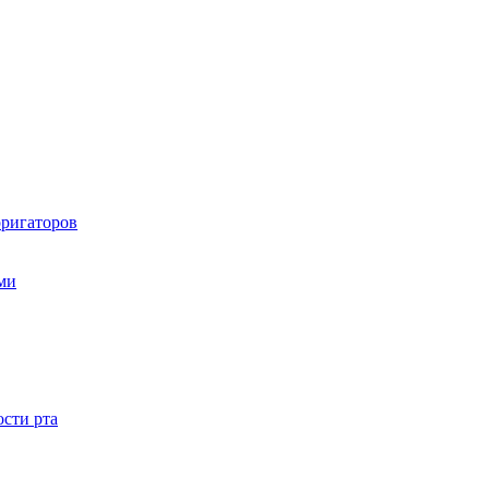
рригаторов
ами
ости рта