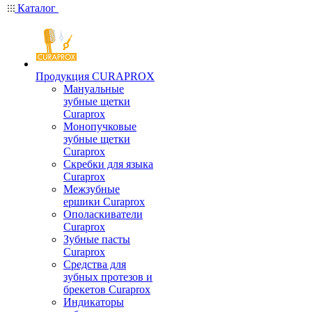
Каталог
Продукция CURAPROX
Мануальные
зубные щетки
Curaprox
Монопучковые
зубные щетки
Curaprox
Скребки для языка
Curaprox
Межзубные
ершики Curaprox
Ополаскиватели
Curaprox
Зубные пасты
Curaprox
Средства для
зубных протезов и
брекетов Curaprox
Индикаторы