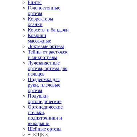
Бинты
Голеностопные
ортезы
Корректоры
осанки
Корсеты и бандажи
Коврики
массажные
Локтевые ортезы
Тейпы от растяжек
и микротравм
Лучезапястные
ортезы, ортезы для
пальцев
Поддержка для
руки, плечевые
ортезы
Подушки
ортопедические
Ортопедические
стельки,
подпяточники и
вкладыши
Шейные ортезы
+ ЕЩЕ 3