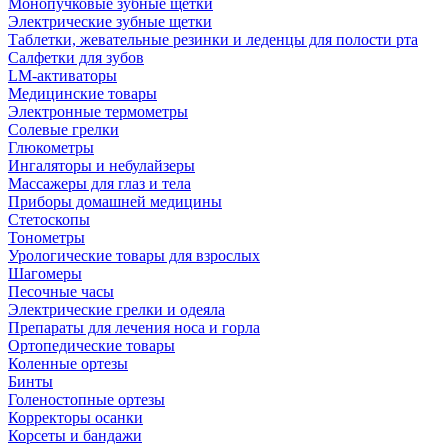
Монопучковые зубные щетки
Электрические зубные щетки
Таблетки, жевательные резинки и леденцы для полости рта
Салфетки для зубов
LM-активаторы
Медицинские товары
Электронные термометры
Cолевые грелки
Глюкометры
Ингаляторы и небулайзеры
Массажеры для глаз и тела
Приборы домашней медицины
Стетоскопы
Тонометры
Урологические товары для взрослых
Шагомеры
Песочные часы
Электрические грелки и одеяла
Препараты для лечения носа и горла
Ортопедические товары
Коленные ортезы
Бинты
Голеностопные ортезы
Корректоры осанки
Корсеты и бандажи