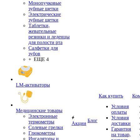
Монопучковые
зубные щетки
Электрические
зубные щетки
Таблетки,
жевательные
резинки и леденцы
для полости рта
Салфетки для
зубов
+ ЕЩЕ 4
LM-активаторы
Как купить
Ко
Условия
Медицинские товары
оплаты
Электронные
Условия
Блог
термометры
Акции
доставки
Cолевые грелки
Гарантия
Глюкометры
на товар,
Ингаляторы и