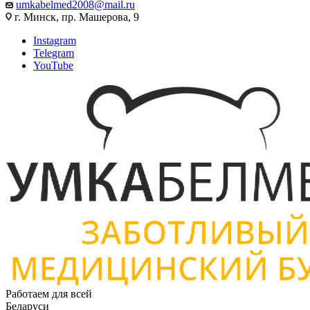
umkabelmed2008@mail.ru
г. Минск, пр. Машерова, 9
Instagram
Telegram
YouTube
Работаем для всей
Беларуси