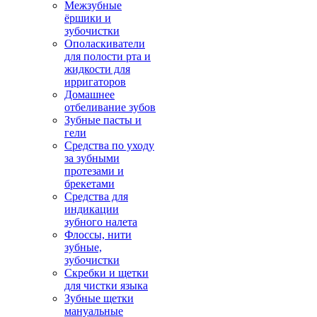
Межзубные
ёршики и
зубочистки
Ополаскиватели
для полости рта и
жидкости для
ирригаторов
Домашнее
отбеливание зубов
Зубные пасты и
гели
Средства по уходу
за зубными
протезами и
брекетами
Средства для
индикации
зубного налета
Флоссы, нити
зубные,
зубочистки
Скребки и щетки
для чистки языка
Зубные щетки
мануальные