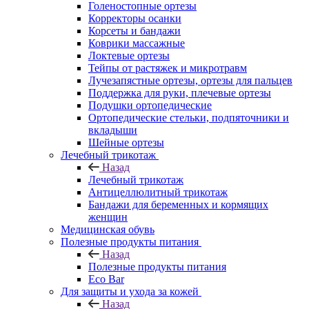
Голеностопные ортезы
Корректоры осанки
Корсеты и бандажи
Коврики массажные
Локтевые ортезы
Тейпы от растяжек и микротравм
Лучезапястные ортезы, ортезы для пальцев
Поддержка для руки, плечевые ортезы
Подушки ортопедические
Ортопедические стельки, подпяточники и
вкладыши
Шейные ортезы
Лечебный трикотаж
Назад
Лечебный трикотаж
Антицеллюлитный трикотаж
Бандажи для беременных и кормящих
женщин
Медицинская обувь
Полезные продукты питания
Назад
Полезные продукты питания
Eco Bar
Для защиты и ухода за кожей
Назад