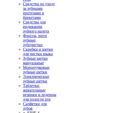
Средства по уходу
за зубными
протезами и
брекетами
Средства для
индикации
зубного налета
Флоссы, нити
зубные,
зубочистки
Скребки и щетки
для чистки языка
Зубные щетки
мануальные
Монопучковые
зубные щетки
Электрические
зубные щетки
Таблетки,
жевательные
резинки и леденцы
для полости рта
Салфетки для
зубов
+ ЕЩЕ 4