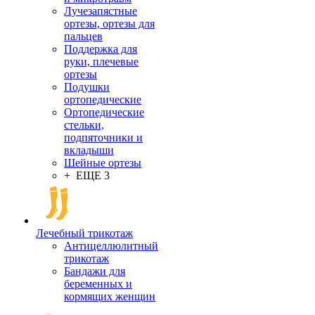
Лучезапястные
ортезы, ортезы для
пальцев
Поддержка для
руки, плечевые
ортезы
Подушки
ортопедические
Ортопедические
стельки,
подпяточники и
вкладыши
Шейные ортезы
+ ЕЩЕ 3
Лечебный трикотаж
Антицеллюлитный
трикотаж
Бандажи для
беременных и
кормящих женщин