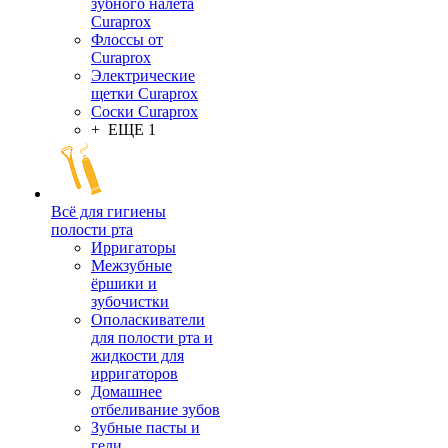
зубного налета
Curaprox
Флоссы от
Curaprox
Электрические
щетки Curaprox
Соски Curaprox
+ ЕЩЕ 1
Всё для гигиены
полости рта
Ирригаторы
Межзубные
ёршики и
зубочистки
Ополаскиватели
для полости рта и
жидкости для
ирригаторов
Домашнее
отбеливание зубов
Зубные пасты и
гели