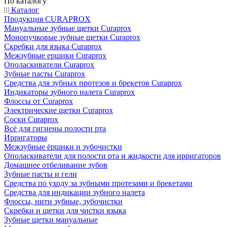
По каталогу
Каталог
Продукция CURAPROX
Мануальные зубные щетки Curaprox
Монопучковые зубные щетки Curaprox
Скребки для языка Curaprox
Межзубные ершики Curaprox
Ополаскиватели Curaprox
Зубные пасты Curaprox
Средства для зубных протезов и брекетов Curaprox
Индикаторы зубного налета Curaprox
Флоссы от Curaprox
Электрические щетки Curaprox
Соски Curaprox
Всё для гигиены полости рта
Ирригаторы
Межзубные ёршики и зубочистки
Ополаскиватели для полости рта и жидкости для ирригаторов
Домашнее отбеливание зубов
Зубные пасты и гели
Средства по уходу за зубными протезами и брекетами
Средства для индикации зубного налета
Флоссы, нити зубные, зубочистки
Скребки и щетки для чистки языка
Зубные щетки мануальные