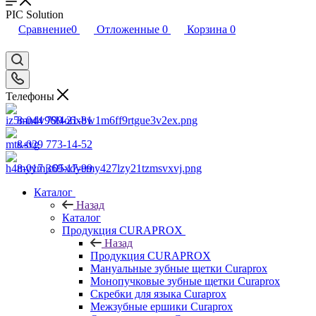
PIC Solution
Сравнение
0
Отложенные
0
Корзина
0
Телефоны
8-044 799-21-81
8-029 773-14-52
8-017 369-17-99
Каталог
Назад
Каталог
Продукция CURAPROX
Назад
Продукция CURAPROX
Мануальные зубные щетки Curaprox
Монопучковые зубные щетки Curaprox
Скребки для языка Curaprox
Межзубные ершики Curaprox