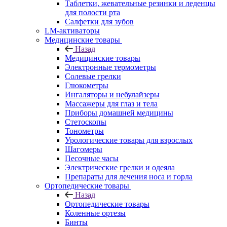
Таблетки, жевательные резинки и леденцы
для полости рта
Салфетки для зубов
LM-активаторы
Медицинские товары
Назад
Медицинские товары
Электронные термометры
Cолевые грелки
Глюкометры
Ингаляторы и небулайзеры
Массажеры для глаз и тела
Приборы домашней медицины
Стетоскопы
Тонометры
Урологические товары для взрослых
Шагомеры
Песочные часы
Электрические грелки и одеяла
Препараты для лечения носа и горла
Ортопедические товары
Назад
Ортопедические товары
Коленные ортезы
Бинты