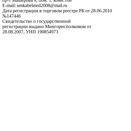
пр-т Машерова 9, пом. 1, комн.108
Е-mail: umkabelmed2008@mail.ru
Дата регистрации в торговом реестре РБ от 28.06.2010
№147446
Свидетельство о государственной
регистрации выдано Мингорисполкомом от
28.08.2007, УНП 190854973