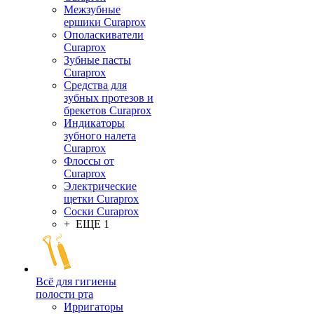
Межзубные
ершики Curaprox
Ополаскиватели
Curaprox
Зубные пасты
Curaprox
Средства для
зубных протезов и
брекетов Curaprox
Индикаторы
зубного налета
Curaprox
Флоссы от
Curaprox
Электрические
щетки Curaprox
Соски Curaprox
+ ЕЩЕ 1
Всё для гигиены
полости рта
Ирригаторы