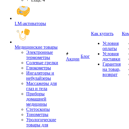
LM-активаторы
Как купить
Ко
Условия
Медицинские товары
оплаты
Электронные
Условия
Блог
термометры
Акции
доставки
Cолевые грелки
Гарантия
Глюкометры
на товар,
Ингаляторы и
возврат
небулайзеры
Массажеры для
глаз и тела
Приборы
домашней
медицины
Стетоскопы
Тонометры
Урологические
товары для