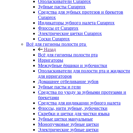
Ополаскиватели Curaprox
Зубные пасты Curaprox
Средства для зубных протезов и брекетов
Curaprox
Индикаторы зубного налета Curaprox
Флоссы от Curaprox
Электрические щетки Curaprox
Соски Curaprox
Всё для гигиены полости рта
Назад
Всё для гигиены полости рта
Ирригаторы
Межзубные ёршики и зубочистки
Ополаскиватели для полости рта и жидкости
для ирригаторов
Домашнее отбеливание зубов
Зубные пасты и гели
Средства по уходу за зубными протезами и
брекетами
Средства для индикации зубного налета
Флоссы, нити зубные, зубочистки
Скребки и щетки для чистки языка
Зубные щетки мануальные
Монопучковые зубные щетки
Электрические зубные щетки