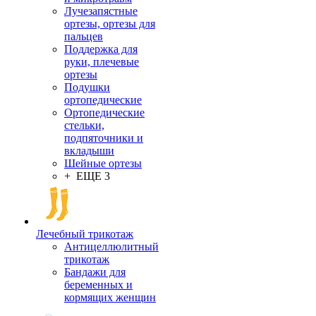
Лучезапястные
ортезы, ортезы для
пальцев
Поддержка для
руки, плечевые
ортезы
Подушки
ортопедические
Ортопедические
стельки,
подпяточники и
вкладыши
Шейные ортезы
+ ЕЩЕ 3
Лечебный трикотаж
Антицеллюлитный
трикотаж
Бандажи для
беременных и
кормящих женщин