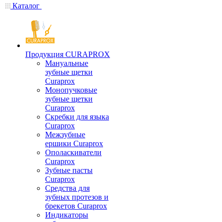
Каталог
Продукция CURAPROX
Мануальные
зубные щетки
Curaprox
Монопучковые
зубные щетки
Curaprox
Скребки для языка
Curaprox
Межзубные
ершики Curaprox
Ополаскиватели
Curaprox
Зубные пасты
Curaprox
Средства для
зубных протезов и
брекетов Curaprox
Индикаторы