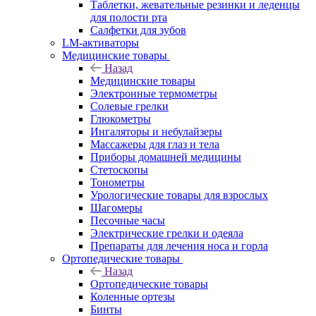
Таблетки, жевательные резинки и леденцы
для полости рта
Салфетки для зубов
LM-активаторы
Медицинские товары
Назад
Медицинские товары
Электронные термометры
Cолевые грелки
Глюкометры
Ингаляторы и небулайзеры
Массажеры для глаз и тела
Приборы домашней медицины
Стетоскопы
Тонометры
Урологические товары для взрослых
Шагомеры
Песочные часы
Электрические грелки и одеяла
Препараты для лечения носа и горла
Ортопедические товары
Назад
Ортопедические товары
Коленные ортезы
Бинты