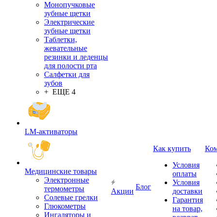
Монопучковые
зубные щетки
Электрические
зубные щетки
Таблетки,
жевательные
резинки и леденцы
для полости рта
Салфетки для
зубов
+ ЕЩЕ 4
LM-активаторы
Как купить
Ко
Условия
Медицинские товары
оплаты
Электронные
Условия
Блог
термометры
Акции
доставки
Cолевые грелки
Гарантия
Глюкометры
на товар,
Ингаляторы и