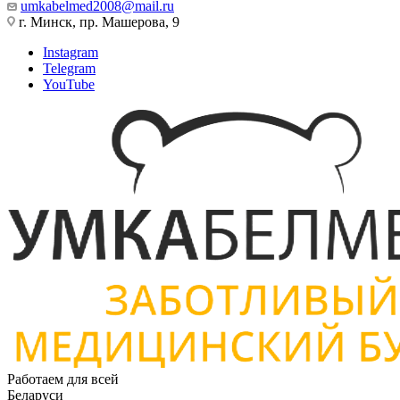
umkabelmed2008@mail.ru
г. Минск, пр. Машерова, 9
Instagram
Telegram
YouTube
Работаем для всей
Беларуси