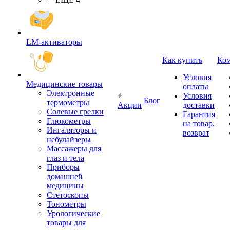
LM-активаторы
Как купить
Ко
Условия
Медицинские товары
оплаты
Электронные
Условия
Блог
термометры
Акции
доставки
Cолевые грелки
Гарантия
Глюкометры
на товар,
Ингаляторы и
возврат
небулайзеры
Массажеры для
глаз и тела
Приборы
домашней
медицины
Стетоскопы
Тонометры
Урологические
товары для