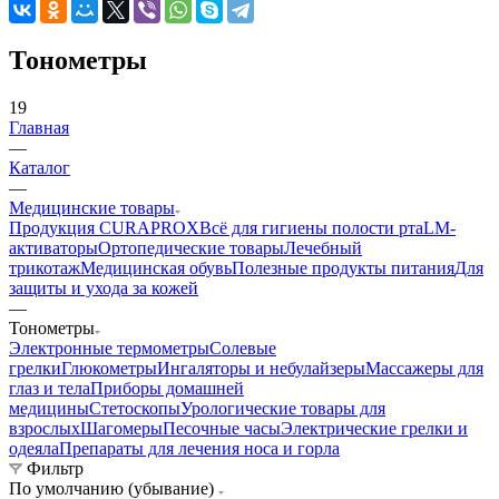
Тонометры
19
Главная
—
Каталог
—
Медицинские товары
Продукция CURAPROX
Всё для гигиены полости рта
LM-
активаторы
Ортопедические товары
Лечебный
трикотаж
Медицинская обувь
Полезные продукты питания
Для
защиты и ухода за кожей
—
Тонометры
Электронные термометры
Cолевые
грелки
Глюкометры
Ингаляторы и небулайзеры
Массажеры для
глаз и тела
Приборы домашней
медицины
Стетоскопы
Урологические товары для
взрослых
Шагомеры
Песочные часы
Электрические грелки и
одеяла
Препараты для лечения носа и горла
Фильтр
По умолчанию (убывание)