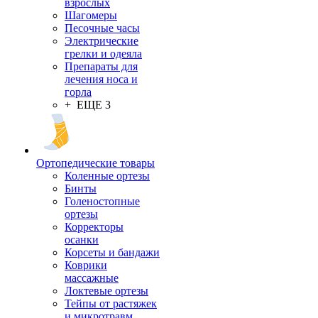
взрослых
Шагомеры
Песочные часы
Электрические
грелки и одеяла
Препараты для
лечения носа и
горла
+ ЕЩЕ 3
Ортопедические товары
Коленные ортезы
Бинты
Голеностопные
ортезы
Корректоры
осанки
Корсеты и бандажи
Коврики
массажные
Локтевые ортезы
Тейпы от растяжек
и микротравм