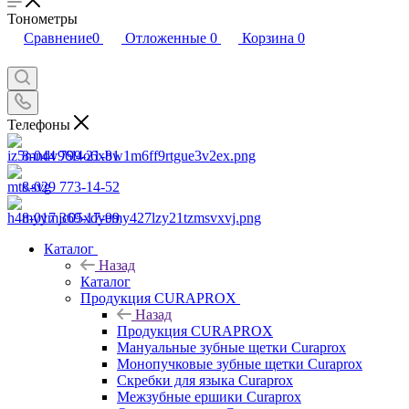
Тонометры
Сравнение
0
Отложенные
0
Корзина
0
Телефоны
8-044 799-21-81
8-029 773-14-52
8-017 369-17-99
Каталог
Назад
Каталог
Продукция CURAPROX
Назад
Продукция CURAPROX
Мануальные зубные щетки Curaprox
Монопучковые зубные щетки Curaprox
Скребки для языка Curaprox
Межзубные ершики Curaprox