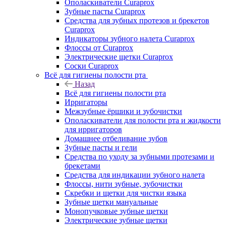
Ополаскиватели Curaprox
Зубные пасты Curaprox
Средства для зубных протезов и брекетов
Curaprox
Индикаторы зубного налета Curaprox
Флоссы от Curaprox
Электрические щетки Curaprox
Соски Curaprox
Всё для гигиены полости рта
Назад
Всё для гигиены полости рта
Ирригаторы
Межзубные ёршики и зубочистки
Ополаскиватели для полости рта и жидкости
для ирригаторов
Домашнее отбеливание зубов
Зубные пасты и гели
Средства по уходу за зубными протезами и
брекетами
Средства для индикации зубного налета
Флоссы, нити зубные, зубочистки
Скребки и щетки для чистки языка
Зубные щетки мануальные
Монопучковые зубные щетки
Электрические зубные щетки