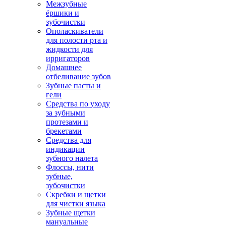
Межзубные
ёршики и
зубочистки
Ополаскиватели
для полости рта и
жидкости для
ирригаторов
Домашнее
отбеливание зубов
Зубные пасты и
гели
Средства по уходу
за зубными
протезами и
брекетами
Средства для
индикации
зубного налета
Флоссы, нити
зубные,
зубочистки
Скребки и щетки
для чистки языка
Зубные щетки
мануальные