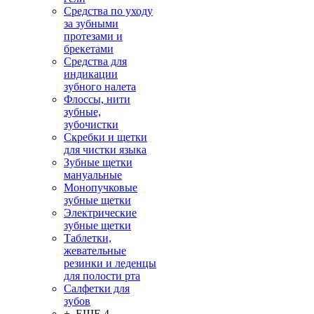
Средства по уходу
за зубными
протезами и
брекетами
Средства для
индикации
зубного налета
Флоссы, нити
зубные,
зубочистки
Скребки и щетки
для чистки языка
Зубные щетки
мануальные
Монопучковые
зубные щетки
Электрические
зубные щетки
Таблетки,
жевательные
резинки и леденцы
для полости рта
Салфетки для
зубов
+ ЕЩЕ 4