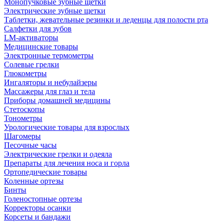
Монопучковые зубные щетки
Электрические зубные щетки
Таблетки, жевательные резинки и леденцы для полости рта
Салфетки для зубов
LM-активаторы
Медицинские товары
Электронные термометры
Cолевые грелки
Глюкометры
Ингаляторы и небулайзеры
Массажеры для глаз и тела
Приборы домашней медицины
Стетоскопы
Тонометры
Урологические товары для взрослых
Шагомеры
Песочные часы
Электрические грелки и одеяла
Препараты для лечения носа и горла
Ортопедические товары
Коленные ортезы
Бинты
Голеностопные ортезы
Корректоры осанки
Корсеты и бандажи