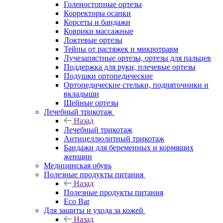
Голеностопные ортезы
Корректоры осанки
Корсеты и бандажи
Коврики массажные
Локтевые ортезы
Тейпы от растяжек и микротравм
Лучезапястные ортезы, ортезы для пальцев
Поддержка для руки, плечевые ортезы
Подушки ортопедические
Ортопедические стельки, подпяточники и
вкладыши
Шейные ортезы
Лечебный трикотаж
Назад
Лечебный трикотаж
Антицеллюлитный трикотаж
Бандажи для беременных и кормящих
женщин
Медицинская обувь
Полезные продукты питания
Назад
Полезные продукты питания
Eco Bar
Для защиты и ухода за кожей
Назад