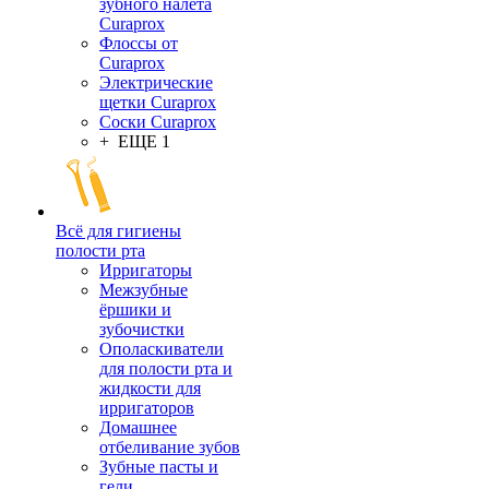
зубного налета
Curaprox
Флоссы от
Curaprox
Электрические
щетки Curaprox
Соски Curaprox
+ ЕЩЕ 1
Всё для гигиены
полости рта
Ирригаторы
Межзубные
ёршики и
зубочистки
Ополаскиватели
для полости рта и
жидкости для
ирригаторов
Домашнее
отбеливание зубов
Зубные пасты и
гели