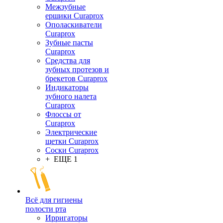
Межзубные
ершики Curaprox
Ополаскиватели
Curaprox
Зубные пасты
Curaprox
Средства для
зубных протезов и
брекетов Curaprox
Индикаторы
зубного налета
Curaprox
Флоссы от
Curaprox
Электрические
щетки Curaprox
Соски Curaprox
+ ЕЩЕ 1
Всё для гигиены
полости рта
Ирригаторы