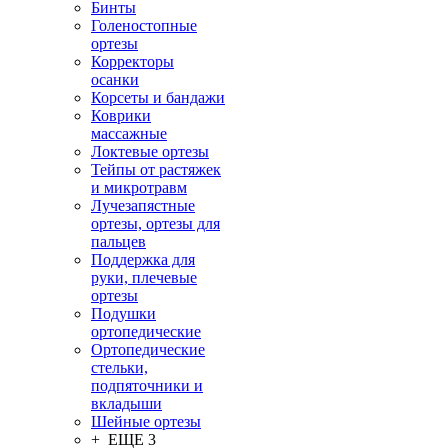
Бинты
Голеностопные
ортезы
Корректоры
осанки
Корсеты и бандажи
Коврики
массажные
Локтевые ортезы
Тейпы от растяжек
и микротравм
Лучезапястные
ортезы, ортезы для
пальцев
Поддержка для
руки, плечевые
ортезы
Подушки
ортопедические
Ортопедические
стельки,
подпяточники и
вкладыши
Шейные ортезы
+ ЕЩЕ 3