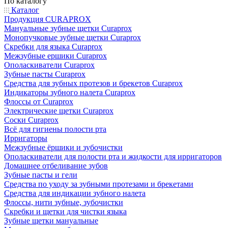
По каталогу
Каталог
Продукция CURAPROX
Мануальные зубные щетки Curaprox
Монопучковые зубные щетки Curaprox
Скребки для языка Curaprox
Межзубные ершики Curaprox
Ополаскиватели Curaprox
Зубные пасты Curaprox
Средства для зубных протезов и брекетов Curaprox
Индикаторы зубного налета Curaprox
Флоссы от Curaprox
Электрические щетки Curaprox
Соски Curaprox
Всё для гигиены полости рта
Ирригаторы
Межзубные ёршики и зубочистки
Ополаскиватели для полости рта и жидкости для ирригаторов
Домашнее отбеливание зубов
Зубные пасты и гели
Средства по уходу за зубными протезами и брекетами
Средства для индикации зубного налета
Флоссы, нити зубные, зубочистки
Скребки и щетки для чистки языка
Зубные щетки мануальные